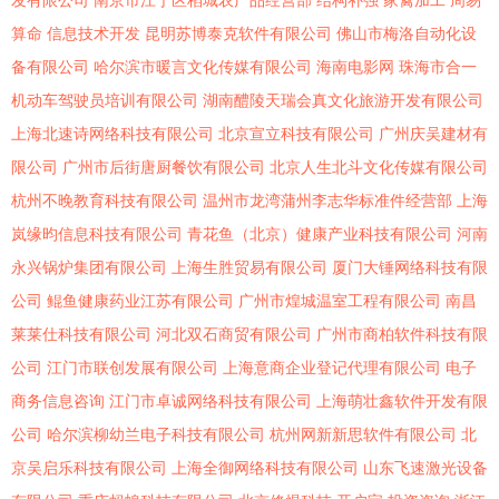
发有限公司
南京市江宁区稻城农产品经营部
结构补强
家禽加工
周易
算命
信息技术开发
昆明苏博泰克软件有限公司
佛山市梅洛自动化设
备有限公司
哈尔滨市暖言文化传媒有限公司
海南电影网
珠海市合一
机动车驾驶员培训有限公司
湖南醴陵天瑞会真文化旅游开发有限公司
上海北速诗网络科技有限公司
北京宣立科技有限公司
广州庆吴建材有
限公司
广州市后街唐厨餐饮有限公司
北京人生北斗文化传媒有限公司
杭州不晚教育科技有限公司
温州市龙湾蒲州李志华标准件经营部
上海
岚缘昀信息科技有限公司
青花鱼（北京）健康产业科技有限公司
河南
永兴锅炉集团有限公司
上海生胜贸易有限公司
厦门大锤网络科技有限
公司
鲲鱼健康药业江苏有限公司
广州市煌城温室工程有限公司
南昌
莱莱仕科技有限公司
河北双石商贸有限公司
广州市商柏软件科技有限
公司
江门市联创发展有限公司
上海意商企业登记代理有限公司
电子
商务信息咨询
江门市卓诚网络科技有限公司
上海萌壮鑫软件开发有限
公司
哈尔滨柳幼兰电子科技有限公司
杭州网新新思软件有限公司
北
京吴启乐科技有限公司
上海全御网络科技有限公司
山东飞速激光设备