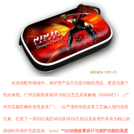
在游戏配件领域中，保护类产品不仅是功能性用品，更是玩家个
性的体现。广州百耐凯革海3F洋款法芝态具有象物《NSANET》（广
州市花都区狮岭佰堡皮具厂），以严谨的传统皮革工艺融入现代创意
元素，打造了一系列以满足NDS及NDSi主机以及各类护具具为核心的
高端时尚保护无提壶袋。\n\n1.
**3D动画效果设计与保护功能的高度